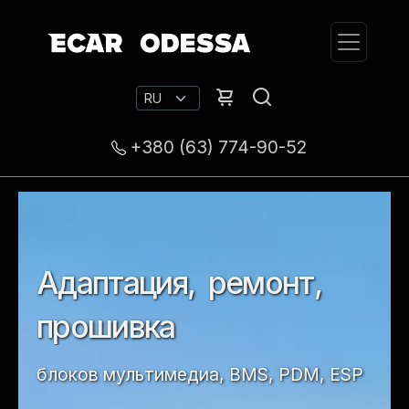
+380 (63) 774-90-52
В
о
с
с
т
а
н
о
в
л
е
н
и
е
а
к
к
у
м
у
л
я
т
о
р
н
о
й
б
а
т
а
р
е
и