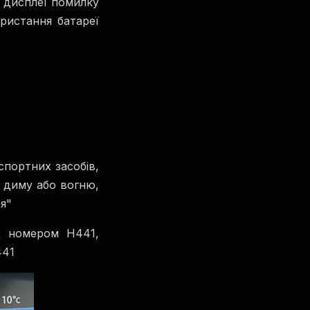
 дисплеї помилку
ористання батареї
портних засобів,
і диму або вогню,
я"
д номером H441,
441