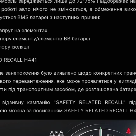
омобіль заряджається лише до 72-75% і відображає на
 роботі авто нічого не змінюється, а обмеження вик
ується BMS батареї з наступних причин:
напруг на елементах
пору елементу/елементів ВВ батареї
ору ізоляції
D RECALL H441
не занепокоєння було виявлено щодо конкретних транс
ового перевантаження, яке може проявлятися у вигляд
ти під транспортним засобом, де розташована батаре
в відзивну кампанію "SAFETY RELATED RECALL" пі
нею можна за посиланням
SAFETY RELATED RECALL H