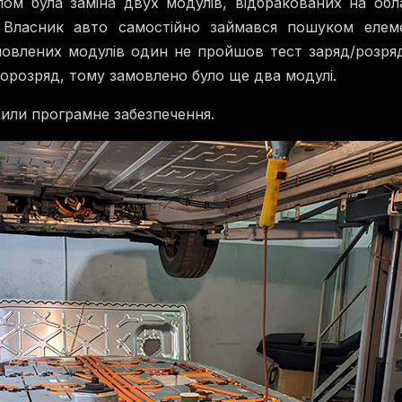
ом була заміна двух модулів, відбракованих на обла
 Власник авто самостійно займався пошуком елеме
овлених модулів один не пройшов тест заряд/розряд,
орозряд, тому замовлено було ще два модулі.
вили програмне забезпечення.