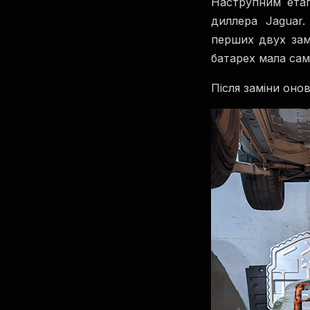
Наструпним етап
диллера Jaguar.
перших двух зам
батарех мала сам
Після заміни оно