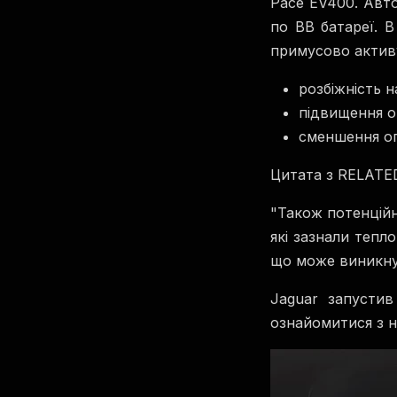
Pace EV400. Авт
по ВВ батареї. В
примусово актив
розбіжність 
підвищення о
сменшення оп
Цитата з RELATE
"Також потенцій
які зазнали тепл
що може виникну
Jaguar запусти
ознайомитися з 