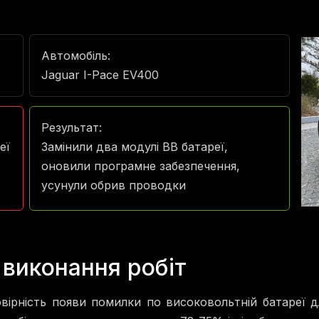
Автомобіль:
Jaguar I-Pace EV400
Результат:
еї
Замінили два модулі ВВ батареї,
оновили програмне забезпечення,
усунули обрив проводки
виконання робіт
вірність появи помилки по високовольтній батареї д