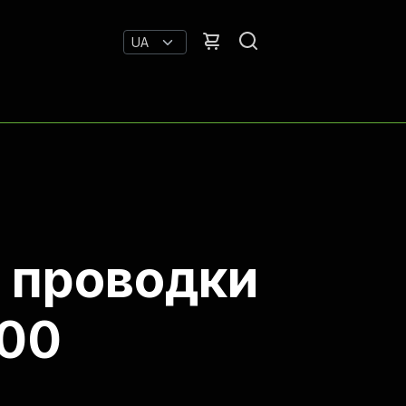
т проводки
400