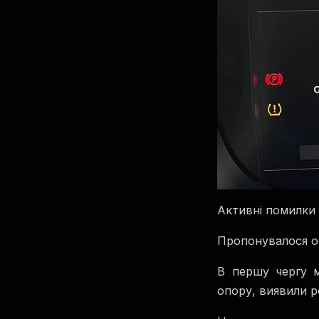
Активні помилки
Пропонувалося он
В першу чергу м
опору, виявили р