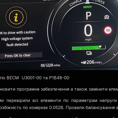
 по BECM U3001-00 та P1B48-00
овити програмне забезпечення а також замінити елем
и перевірили всі елементи по параметрам напруги
озбіжність по комірках 0.052В. Провели балансування вс